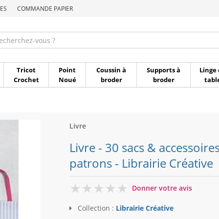
ES
COMMANDE PAPIER
Commande par référen
Tricot
Point
Coussin à
Supports à
Linge 
Crochet
Noué
broder
broder
tabl
Livre
Livre - 30 sacs & accessoire
patrons - Librairie Créative
0
Donner votre avis
Collection :
Librairie Créative