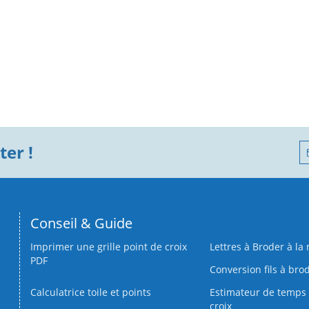
er !
Conseil & Guide
Imprimer une grille point de croix
Lettres à Broder à la
PDF
Conversion fils à bro
Calculatrice toile et points
Estimateur de temps 
croix