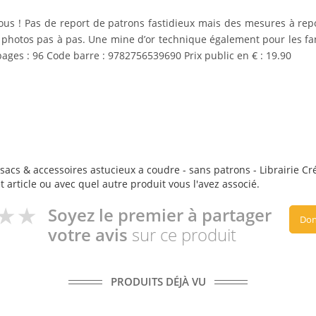
ous !
Pas de report de patrons fastidieux mais des mesures à repor
s photos pas à pas. Une mine d’or technique également pour les f
ges : 96 Code barre : 9782756539690 Prix public en € : 19.90
sacs & accessoires astucieux a coudre - sans patrons - Librairie Créa
t article ou avec quel autre produit vous l'avez associé.
Soyez le premier à partager
Don
votre avis
sur ce produit
PRODUITS DÉJÀ VU