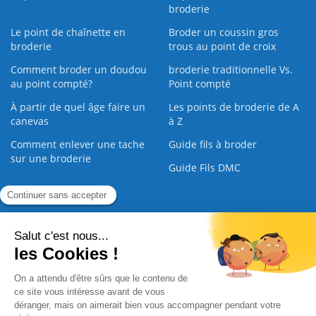
broderie
Le point de chaînette en
Broder un coussin gros
broderie
trous au point de croix
Comment broder un doudou
broderie traditionnelle Vs.
au point compté?
Point compté
À partir de quel âge faire un
Les points de broderie de A
canevas
à Z
Comment enlever une tache
Guide fils à broder
sur une broderie
Guide Fils DMC
Guide de la Broderie
Commande Papier
|
Qui sommes nous
|
Nous contacter
|
Paiement sécurisé
|
C.G.V