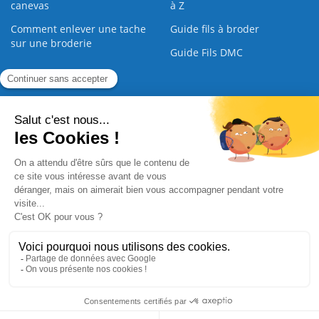
canevas
à Z
Comment enlever une tache
Guide fils à broder
sur une broderie
Guide Fils DMC
Guide de la Broderie
Commande Papier
|
Qui sommes nous
|
Nous contacter
|
Paiement sécurisé
|
C.G.V
2008 - 2026 © CreaMagic. ALL Rights Reserved.