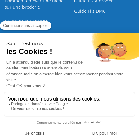
Comment enlever une tache
Guide fils à broder
sur une broderie
Guide Fils DMC
Guide de la Broderie
Commande Papier
|
Qui sommes nous
|
Nous contacter
|
Paiement sécurisé
|
C.G.V
2008 - 2026 © CreaMagic. ALL Rights Reserved.