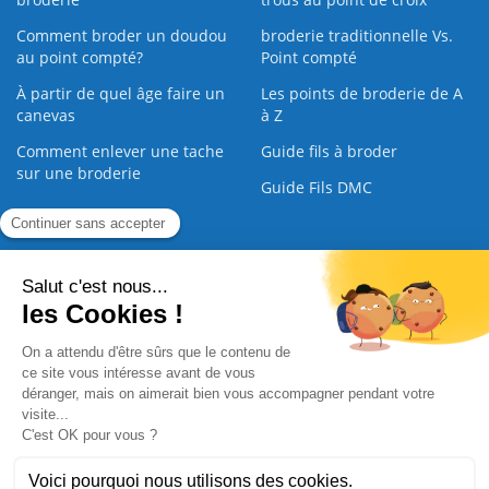
Comment broder un doudou
broderie traditionnelle Vs.
au point compté?
Point compté
À partir de quel âge faire un
Les points de broderie de A
canevas
à Z
Comment enlever une tache
Guide fils à broder
sur une broderie
Guide Fils DMC
Guide de la Broderie
Commande Papier
|
Qui sommes nous
|
Nous contacter
|
Paiement sécurisé
|
C.G.V