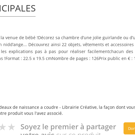
NCIPALES
a venue de bébé !Décorez sa chambre d’une jolie guirlande ou d’un
 un nidd’ange... Découvrez ainsi 22 objets, vêtements et accesso
les explications pas à pas pour réaliser facilementchacun des m
s !Format : 22.5 x 19.5 cmNombre de pages : 126Prix public en € : 
eaux de naissance a coudre - Librairie Créative, la façon dont vous 
utre produit vous l'avez associé.
Soyez le premier à partager
Don
votre avis
sur ce produit