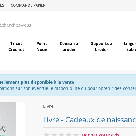
ES
COMMANDE PAPIER
Commande par référen
Tricot
Point
Coussin à
Supports à
Linge 
Crochet
Noué
broder
broder
tabl
uellement plus disponible à la vente
ations sur son éventuelle disponibilité ou pour obtenir des conseil
Livre
Livre - Cadeaux de naissance
0
Donner votre avis