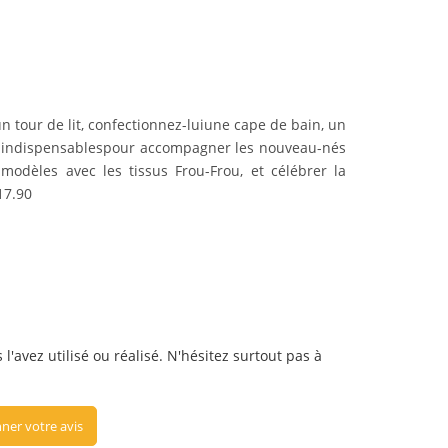
 tour de lit, confectionnez-luiune cape de bain, un
ires indispensablespour accompagner les nouveau-nés
odèles avec les tissus Frou-Frou, et célébrer la
17.90
l'avez utilisé ou réalisé. N'hésitez surtout pas à
ner votre avis