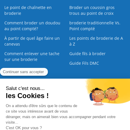
Le point de chaînette en
Broder un coussin gros
broderie
trous au point de croix
Comment broder un doudou
broderie traditionnelle Vs.
au point compté?
Point compté
À partir de quel âge faire un
Les points de broderie de A
canevas
à Z
Comment enlever une tache
Guide fils à broder
sur une broderie
Guide Fils DMC
Guide de la Broderie
Commande Papier
|
Qui sommes nous
|
Nous contacter
|
Paiement sécurisé
|
C.G.V