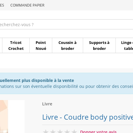
ES
COMMANDE PAPIER
Commande par référen
Tricot
Point
Coussin à
Supports à
Linge 
Crochet
Noué
broder
broder
tabl
tuellement plus disponible à la vente
ations sur son éventuelle disponibilité ou pour obtenir des conseil
Livre
Livre - Coudre body positive
0
Donner votre avis