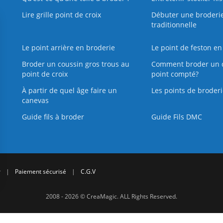
Lire grille point de croix
Débuter une broderi
traditionnelle
Le point arrière en broderie
Le point de feston en
Broder un coussin gros trous au
Comment broder un 
point de croix
point compté?
À partir de quel âge faire un
Les points de broderi
canevas
Guide fils à broder
Guide Fils DMC
r
|
Paiement sécurisé
|
C.G.V
2008 - 2026 © CreaMagic. ALL Rights Reserved.