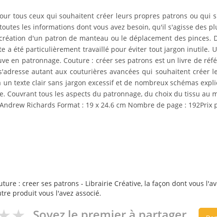
our tous ceux qui souhaitent créer leurs propres patrons ou qui s'i
utes les informations dont vous avez besoin, qu'il s'agisse des pl
 création d'un patron de manteau ou le déplacement des pinces
te a été particulièrement travaillé pour éviter tout jargon inutile.
uve en patronnage. Couture : créer ses patrons est un livre de réf
ui s'adresse autant aux couturières avancées qui souhaitent créer
un texte clair sans jargon excessif et de nombreux schémas explic
se. Couvrant tous les aspects du patronnage, du choix du tissu au 
ld, Andrew Richards Format : 19 x 24.6 cm Nombre de page : 192Prix p
ture : creer ses patrons - Librairie Créative, la façon dont vous l'av
utre produit vous l'avez associé.
Soyez le premier à partager