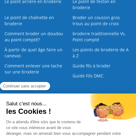
Le point arrière en broderie
Le point de feston en
broderie
Le point de chaînette en
Broder un coussin gros
broderie
trous au point de croix
Comment broder un doudou
broderie traditionnelle Vs.
au point compté?
Point compté
À partir de quel âge faire un
Les points de broderie de A
canevas
à Z
Comment enlever une tache
Guide fils à broder
sur une broderie
Guide Fils DMC
Guide de la Broderie
Commande Papier
|
Qui sommes nous
|
Nous contacter
|
Paiement sécurisé
|
C.G.V