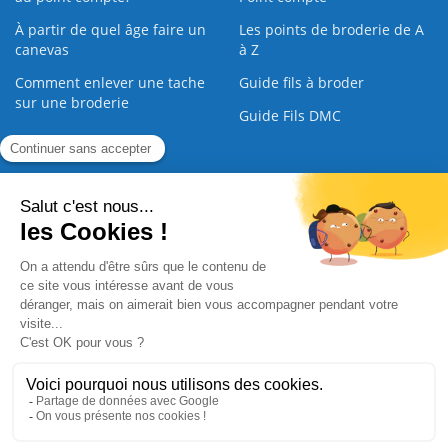
À partir de quel âge faire un
Les points de broderie de A
canevas
à Z
Comment enlever une tache
Guide fils à broder
sur une broderie
Guide Fils DMC
Guide de la Broderie
Commande Papier
|
Qui sommes nous
|
Nous contacter
|
Paiement sécurisé
|
C.G.V
2008 - 2026 © CreaMagic. ALL Rights Reserved.