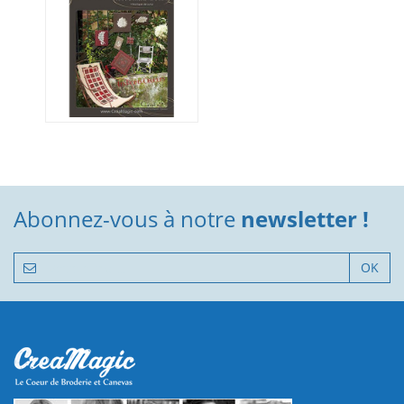
Abonnez-vous à notre
newsletter !
OK