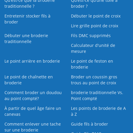
Qu’est-ce que la broderie
Qu’est‑ce qu’une toile à
traditionnelle ?
broder ?
Entretenir stocker fils à
Débuter le point de croix
broder
Lire grille point de croix
Débuter une broderie
Fils DMC supprimés
traditionnelle
Calculateur d'unité de
mesure
Le point arrière en broderie
Le point de feston en
broderie
Le point de chaînette en
Broder un coussin gros
broderie
trous au point de croix
Comment broder un doudou
broderie traditionnelle Vs.
au point compté?
Point compté
À partir de quel âge faire un
Les points de broderie de A
canevas
à Z
Comment enlever une tache
Guide fils à broder
sur une broderie