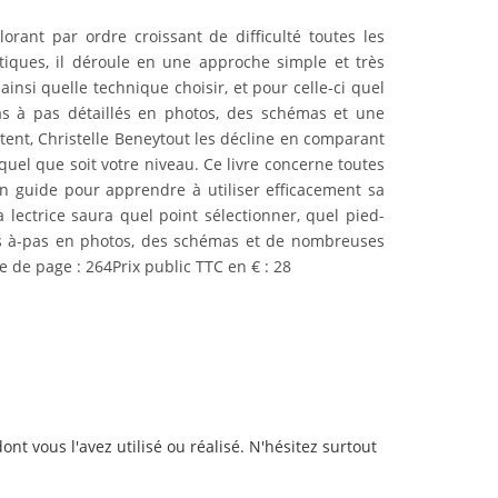
rant par ordre croissant de difficulté toutes les
tiques, il déroule en une approche simple et très
insi quelle technique choisir, et pour celle-ci quel
 pas à pas détaillés en photos, des schémas et une
stent, Christelle Beneytout les décline en comparant
quel que soit votre niveau. Ce livre concerne toutes
Un guide pour apprendre à utiliser efficacement sa
 lectrice saura quel point sélectionner, quel pied-
n pas à-pas en photos, des schémas et de nombreuses
e de page : 264Prix public TTC en € : 28
ont vous l'avez utilisé ou réalisé. N'hésitez surtout