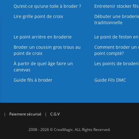
Qu’est‑ce qu’une toile à broder ?
Entretenir stocker fil
Lire grille point de croix
Débuter une broderi
traditionnelle
Le point arrière en broderie
Le point de feston en
Broder un coussin gros trous au
Comment broder un 
point de croix
point compté?
À partir de quel âge faire un
Les points de broderi
canevas
Guide fils à broder
Guide Fils DMC
r
|
Paiement sécurisé
|
C.G.V
2008 - 2026 © CreaMagic. ALL Rights Reserved.