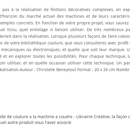
s à la réalisation de finitions décoratives complexes, en explo
d'horizon du marché actuel des machines et de leurs caractéris
xemples concrets. En fonction de votre propre projet, vous saurez a
 quel tissu, quel entoilage si besoin utiliser. De très nombreux
eront dans la réalisation. Lorsque plusieurs façons de faire coexi
e de votre bibliothèque couture, que vous consulterez avec profit 
t mécaniques ou électroniques, et quelle que soit leur marque. 
et en explorer toutes les possibilités. Pour chaque technique, la
besoin utiliser, et en quelle occasion utiliser cette technique. U
réalisation.Auteur : Christelle Beneytout Format : 20 x 26 cm Nombr
de de couture a la machine a coudre - Librairie Créative, la façon d
quel autre produit vous l'avez associé.