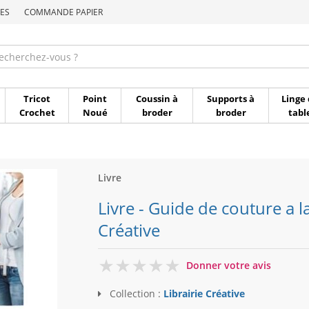
ES
COMMANDE PAPIER
Commande par référen
Tricot
Point
Coussin à
Supports à
Linge 
Crochet
Noué
broder
broder
tabl
Livre
Livre - Guide de couture a l
Créative
0
Donner votre avis
Collection :
Librairie Créative