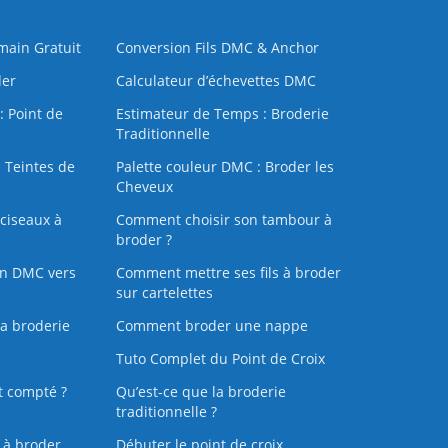
 main Gratuit
Conversion Fils DMC & Anchor
der
Calculateur d’échevettes DMC
: Point de
Estimateur de Temps : Broderie
Traditionnelle
 Teintes de
Palette couleur DMC : Broder les
Cheveux
ciseaux à
Comment choisir son tambour à
broder ?
on DMC vers
Comment mettre ses fils à broder
sur cartelettes
la broderie
Comment broder une nappe
Tuto Complet du Point de Croix
t compté ?
Qu’est-ce que la broderie
traditionnelle ?
s à broder
Débuter le point de croix