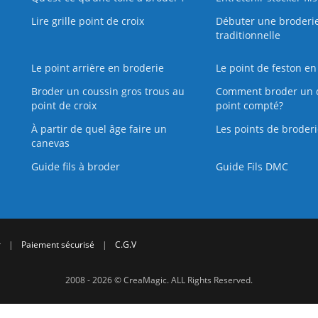
Lire grille point de croix
Débuter une broderi
traditionnelle
Le point arrière en broderie
Le point de feston en
Broder un coussin gros trous au
Comment broder un 
point de croix
point compté?
À partir de quel âge faire un
Les points de broderi
canevas
Guide fils à broder
Guide Fils DMC
r
|
Paiement sécurisé
|
C.G.V
2008 - 2026 © CreaMagic. ALL Rights Reserved.