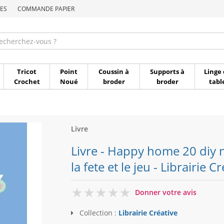
ES
COMMANDE PAPIER
Commande par référen
Tricot
Point
Coussin à
Supports à
Linge 
Crochet
Noué
broder
broder
tabl
Livre
Livre - Happy home 20 diy n
la fete et le jeu - Librairie C
0
Donner votre avis
Collection :
Librairie Créative