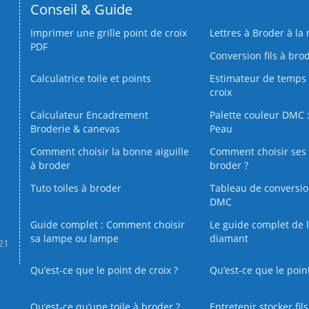
Conseil & Guide
Imprimer une grille point de croix
Lettres à Broder à la
PDF
Conversion fils à bro
Calculatrice toile et points
Estimateur de temps 
croix
Calculateur Encadrement
Palette couleur DMC :
Broderie & canevas
Peau
Comment choisir la bonne aiguille
Comment choisir ses 
à broder
broder ?
Tuto toiles à broder
Tableau de conversi
DMC
Guide complet : Comment choisir
Le guide complet de 
sa lampe ou lampe
diamant
.21
Qu’est-ce que le point de croix ?
Qu’est-ce que le poin
Qu’est‑ce qu’une toile à broder ?
Entretenir stocker fil