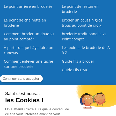
Le point arrière en broderie
Le point de feston en
broderie
Le point de chaînette en
Broder un coussin gros
broderie
trous au point de croix
Comment broder un doudou
broderie traditionnelle Vs.
au point compté?
Point compté
À partir de quel âge faire un
Les points de broderie de A
canevas
à Z
Comment enlever une tache
Guide fils à broder
sur une broderie
Guide Fils DMC
Guide de la Broderie
Commande Papier
|
Qui sommes nous
|
Nous contacter
|
Paiement sécurisé
|
C.G.V