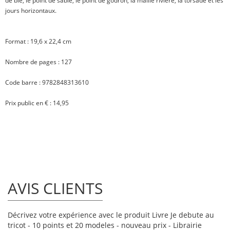
de blé, le point de sable, le point de godron, la maille rivière, la torsade et les
jours horizontaux.
Format :
19,6 x 22,4 cm
Nombre de pages :
127
Code barre :
9782848313610
Prix public en € :
14,95
AVIS CLIENTS
Décrivez votre expérience avec le produit Livre Je debute au
tricot - 10 points et 20 modeles - nouveau prix - Librairie