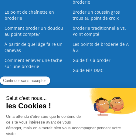
broderie
Le point de chaînette en
Broder un coussin gros
broderie
trous au point de croix
Comment broder un doudou
broderie traditionnelle Vs.
au point compté?
Point compté
À partir de quel âge faire un
Les points de broderie de A
canevas
à Z
Comment enlever une tache
Guide fils à broder
sur une broderie
Guide Fils DMC
Guide de la Broderie
Commande Papier
|
Qui sommes nous
|
Nous contacter
|
Paiement sécurisé
|
C.G.V