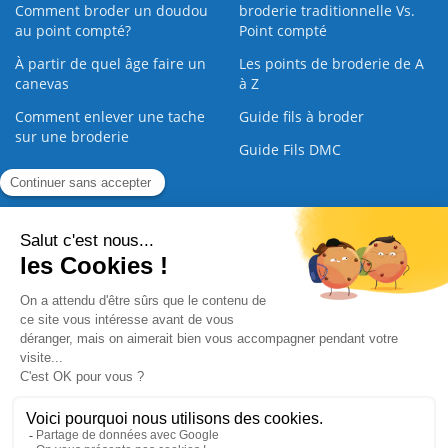
Comment broder un doudou
broderie traditionnelle Vs.
au point compté?
Point compté
À partir de quel âge faire un
Les points de broderie de A
canevas
à Z
Comment enlever une tache
Guide fils à broder
sur une broderie
Guide Fils DMC
Guide de la Broderie
Commande Papier
|
Qui sommes nous
|
Nous contacter
|
Paiement sécurisé
|
C.G.V
2008 - 2026 © CreaMagic. ALL Rights Reserved.