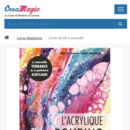
Togg
navi
Livres Magazines
Livres de Do it yourself