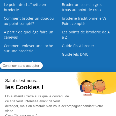
Le point de chaînette en
Broder un coussin gros
broderie
trous au point de croix
Comment broder un doudou
broderie traditionnelle Vs.
au point compté?
Point compté
À partir de quel âge faire un
Les points de broderie de A
canevas
à Z
Comment enlever une tache
Guide fils à broder
sur une broderie
Guide Fils DMC
Guide de la Broderie
Commande Papier
|
Qui sommes nous
|
Nous contacter
|
Paiement sécurisé
|
C.G.V