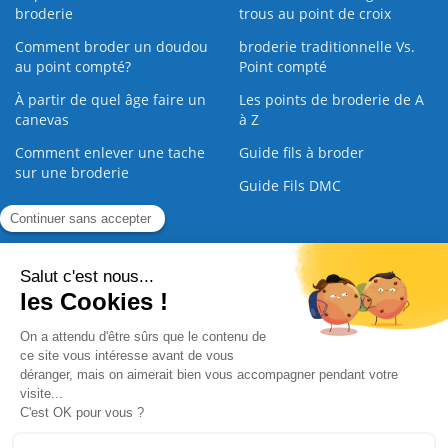
broderie
trous au point de croix
Comment broder un doudou
broderie traditionnelle Vs.
au point compté?
Point compté
À partir de quel âge faire un
Les points de broderie de A
canevas
à Z
Comment enlever une tache
Guide fils à broder
sur une broderie
Guide Fils DMC
Guide de la Broderie
Commande Papier
|
Qui sommes nous
|
Nous contacter
|
Paiement sécurisé
|
C.G.V