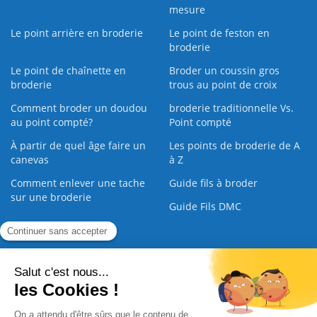
mesure
Le point arrière en broderie
Le point de feston en
broderie
Le point de chaînette en
Broder un coussin gros
broderie
trous au point de croix
Comment broder un doudou
broderie traditionnelle Vs.
au point compté?
Point compté
À partir de quel âge faire un
Les points de broderie de A
canevas
à Z
Comment enlever une tache
Guide fils à broder
sur une broderie
Guide Fils DMC
Guide de la Broderie
Commande Papier
|
Qui sommes nous
|
Nous contacter
|