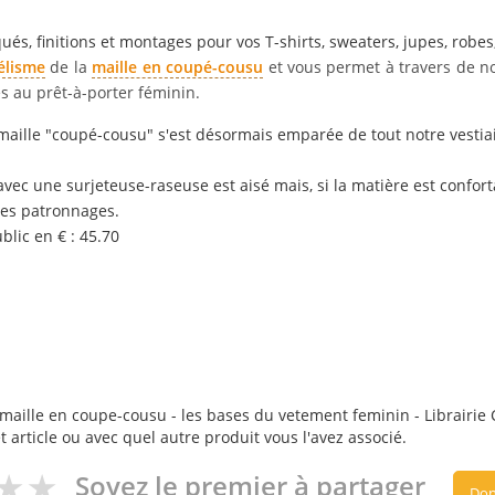
qués
, finitions et montages pour vos T-shirts, sweaters, jupes, robes
lisme
de la
maille en coupé-cousu
et vous permet à travers de no
s au prêt-à-porter féminin.
aille "coupé-cousu" s'est désormais emparée de tout notre vestiai
avec une surjeteuse-raseuse est aisé mais, si la matière est confort
ses patronnages.
lic en € : 45.70
maille en coupe-cousu - les bases du vetement feminin - Librairie Cr
t article ou avec quel autre produit vous l'avez associé.
Soyez le premier à partager
Don