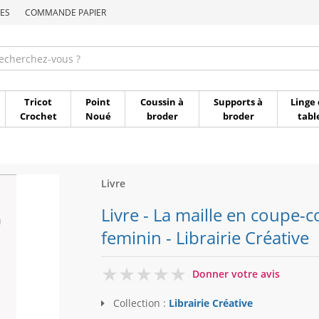
ES
COMMANDE PAPIER
Commande par référen
Tricot
Point
Coussin à
Supports à
Linge 
Crochet
Noué
broder
broder
tabl
Livre
Livre - La maille en coupe-
feminin - Librairie Créative
0
Donner votre avis
Collection :
Librairie Créative