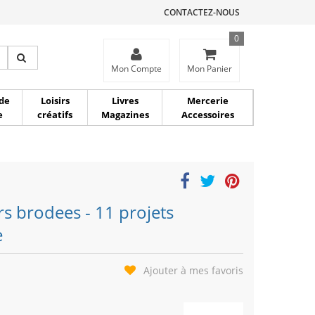
CONTACTEZ-NOUS
0
ce
Mon Compte
Mon Panier
de
Loisirs
Livres
Mercerie
e
créatifs
Magazines
Accessoires
urs brodees - 11 projets
e
Ajouter à mes favoris