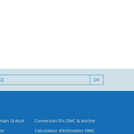
OK
 main Gratuit
Conversion Fils DMC & Anchor
der
Calculateur d’échevettes DMC