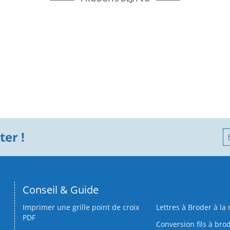
er !
Conseil & Guide
Imprimer une grille point de croix
Lettres à Broder à la
PDF
Conversion fils à bro