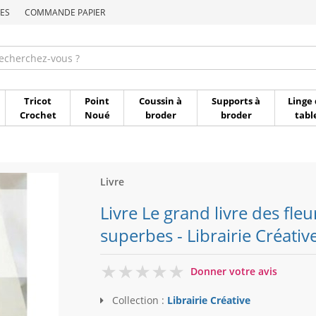
ES
COMMANDE PAPIER
Commande par référen
Tricot
Point
Coussin à
Supports à
Linge 
Crochet
Noué
broder
broder
tabl
Livre
Livre Le grand livre des fle
superbes - Librairie Créativ
0
Donner votre avis
Collection :
Librairie Créative