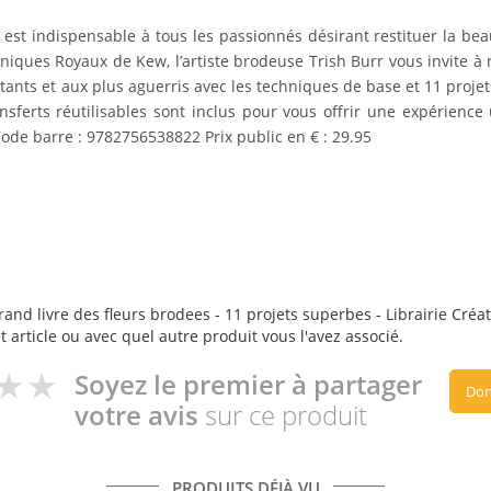
e
est indispensable à tous les passionnés
désirant restituer la bea
aniques Royaux de Kew, l’artiste brodeuse Trish Burr vous invite
à 
ants et aux plus aguerris
avec
les techniques de base
et 11 projet
nsferts réutilisables sont inclus pour vous offrir
une expérience
de barre : 9782756538822 Prix public en € : 29.95
and livre des fleurs brodees - 11 projets superbes - Librairie Créativ
t article ou avec quel autre produit vous l'avez associé.
Soyez le premier à partager
Don
votre avis
sur ce produit
PRODUITS DÉJÀ VU