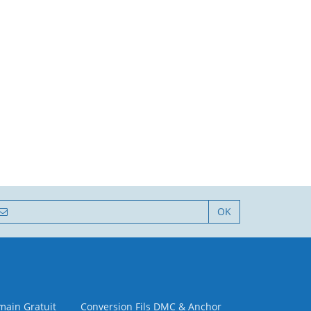
OK
 main Gratuit
Conversion Fils DMC & Anchor