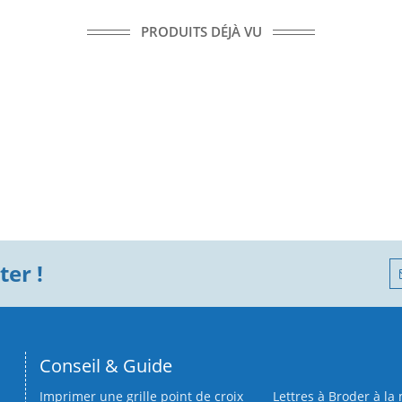
PRODUITS DÉJÀ VU
er !
Conseil & Guide
Imprimer une grille point de croix
Lettres à Broder à la