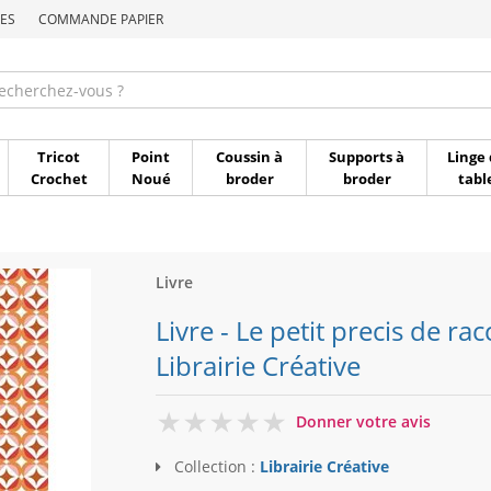
ES
COMMANDE PAPIER
Commande par référen
Tricot
Point
Coussin à
Supports à
Linge 
Crochet
Noué
broder
broder
tabl
Livre
Livre - Le petit precis de 
Librairie Créative
0
Donner votre avis
Collection :
Librairie Créative