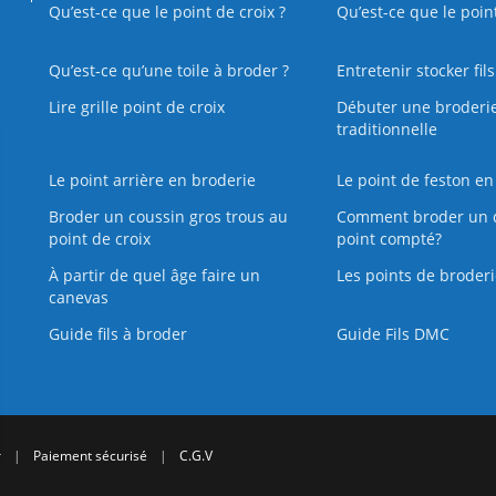
Qu’est-ce que le point de croix ?
Qu’est-ce que le poin
Qu’est‑ce qu’une toile à broder ?
Entretenir stocker fil
Lire grille point de croix
Débuter une broderi
traditionnelle
Le point arrière en broderie
Le point de feston en
Broder un coussin gros trous au
Comment broder un 
point de croix
point compté?
À partir de quel âge faire un
Les points de broderi
canevas
Guide fils à broder
Guide Fils DMC
r
|
Paiement sécurisé
|
C.G.V