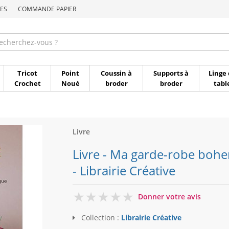
ES
COMMANDE PAPIER
Commande par référen
Tricot
Point
Coussin à
Supports à
Linge 
Crochet
Noué
broder
broder
tabl
Livre
Livre - Ma garde-robe bohe
- Librairie Créative
0
Donner votre avis
Collection :
Librairie Créative