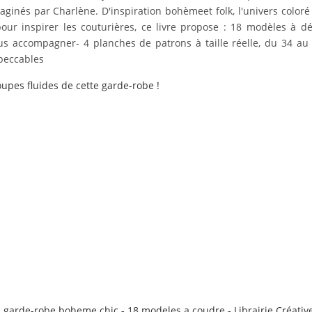
aginés par Charlène. D'inspiration bohèmeet folk, l'univers coloré 
ur inspirer les couturières, ce livre propose : 18 modèles à déc
us accompagner- 4 planches de patrons à taille réelle, du 34 au 
mpeccables
oupes fluides de cette garde-robe !
 garde-robe boheme chic - 18 modeles a coudre - Librairie Créative, 