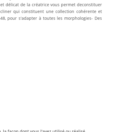
et délicat de la créatrice vous permet deconstituer
liner qui constituent une collection cohérente et
48, pour s'adapter à toutes les morphologies- Des
la façon dont vous l'avez utilisé ou réalisé.