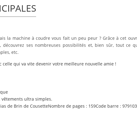
NCIPALES
mais
la machine à coudre
vous fait un peu peur ? Grâce à cet ouvra
écouvrez ses nombreuses possibilités et, bien sûr, tout ce qu'
les, etc.
 celle qui va vite devenir votre meilleure nouvelle amie !
tique
, vêtements ultra simples.
as de Brin de Cousette
Nombre de pages :
159
Code barre :
979103