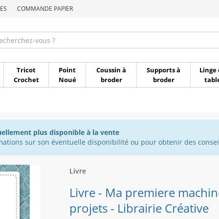
ES
COMMANDE PAPIER
Commande par référen
Tricot
Point
Coussin à
Supports à
Linge 
Crochet
Noué
broder
broder
tabl
uellement plus disponible à la vente
ations sur son éventuelle disponibilité ou pour obtenir des conseil
Livre
Livre - Ma premiere machine
projets - Librairie Créative