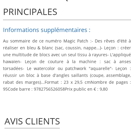
PRINCIPALES
Informations supplémentaires :
Au sommaire de ce numéro Magic Patch :- Des rêves d'été à
réaliser en bleu & blanc (sac, coussin, nappe...)- Leçon : créer
une multitude de blocs avec un seul tissu à rayures- L'appliqué
hawaïen- Leçon de couture à la machine : sac à anses
torsadées- Le watercolor ou patchwork "aquarelle"- Leçon :
réussir un bloc à base d'angles saillants (coupe, assemblage,
rabat des marges)...
Format :
23 x 29,5 cm
Nombre de pages :
95
Code barre :
9782756526058
Prix public en € :
9,80
AVIS CLIENTS