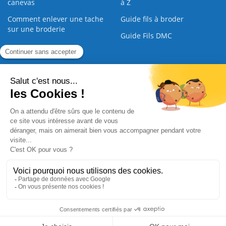
canevas
à Z
Comment enlever une tache
Guide fils à broder
sur une broderie
Guide Fils DMC
Guide de la Broderie
Commande Papier
|
Qui sommes nous
|
Nous contacter
|
Paiement sécurisé
|
C.G.V
2008 - 2026 © CreaMagic. ALL Rights Reserved.