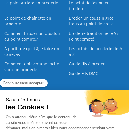
Le point arrière en broderie
Le point de feston en
broderie
Le point de chaînette en
Broder un coussin gros
broderie
trous au point de croix
Comment broder un doudou
broderie traditionnelle Vs.
au point compté?
Point compté
À partir de quel âge faire un
Les points de broderie de A
canevas
à Z
Comment enlever une tache
Guide fils à broder
sur une broderie
Guide Fils DMC
Guide de la Broderie
Commande Papier
|
Qui sommes nous
|
Nous contacter
|
Paiement sécurisé
|
C.G.V