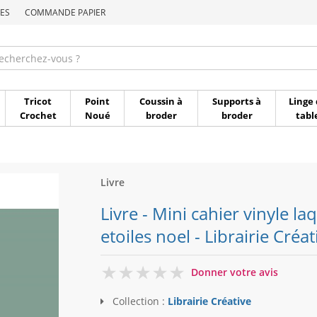
ES
COMMANDE PAPIER
Commande par référen
Tricot
Point
Coussin à
Supports à
Linge 
Crochet
Noué
broder
broder
tabl
Livre
Livre - Mini cahier vinyle la
etoiles noel - Librairie Créat
0
Donner votre avis
Collection :
Librairie Créative