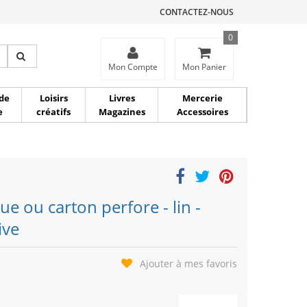
CONTACTEZ-NOUS
0
ce
Mon Compte
Mon Panier
de
Loisirs
Livres
Mercerie
e
créatifs
Magazines
Accessoires
que ou carton perfore - lin -
ive
Ajouter à mes favoris