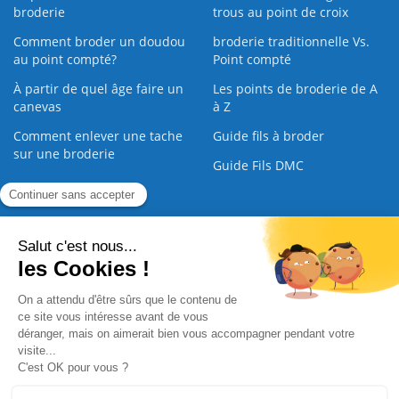
broderie
trous au point de croix
Comment broder un doudou
broderie traditionnelle Vs.
au point compté?
Point compté
À partir de quel âge faire un
Les points de broderie de A
canevas
à Z
Comment enlever une tache
Guide fils à broder
sur une broderie
Guide Fils DMC
Guide de la Broderie
Commande Papier
|
Qui sommes nous
|
Nous contacter
|
Paiement sécurisé
|
C.G.V