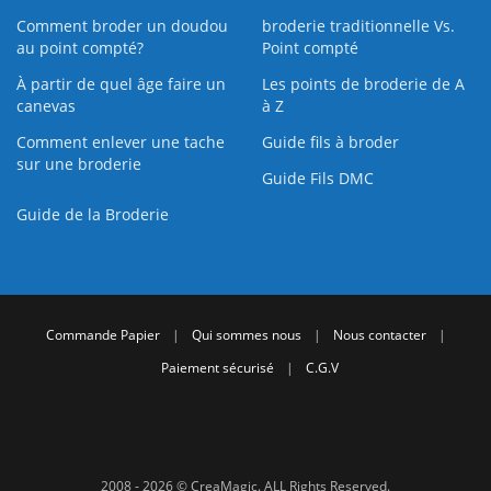
Comment broder un doudou
broderie traditionnelle Vs.
au point compté?
Point compté
À partir de quel âge faire un
Les points de broderie de A
canevas
à Z
Comment enlever une tache
Guide fils à broder
sur une broderie
Guide Fils DMC
Guide de la Broderie
Commande Papier
|
Qui sommes nous
|
Nous contacter
|
Paiement sécurisé
|
C.G.V
2008 - 2026 © CreaMagic. ALL Rights Reserved.