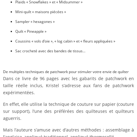
Plaids « Snowflakes » et « Midsummer »
Mini-quilt « maisons piécées »
Sampler « hexagones »
Quilt « Pineapple »
Coussins « vols d’oie », « log cabin » et « fleurs appliquées »
Sac crocheté avec des bandes de tissus…
De multiples techniques de patchwork pour stimuler votre envie de quilter
Dans ce livre de 96 pages avec les gabarits de patchwork en
taille réelle inclus, Kristel s’adresse aux fans de patchwork
expérimentées.
En effet, elle utilise la technique de couture sur papier (couture
sur support), l’une des préférées des quilteuses et quilteurs
aguerris.
Mais l’auteure s’amuse avec d’autres méthodes : assemblage à
l’anglaise, appliqué traditionnel, appliqué thermocollé…