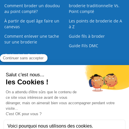
Comment broder un doudou
broderie traditionnelle Vs.
au point compté?
Point compté
À partir de quel âge faire un
Les points de broderie de A
canevas
à Z
Comment enlever une tache
Guide fils à broder
sur une broderie
Guide Fils DMC
Guide de la Broderie
Commande Papier
|
Qui sommes nous
|
Nous contacter
|
Paiement sécurisé
|
C.G.V
2008 - 2026 © CreaMagic. ALL Rights Reserved.