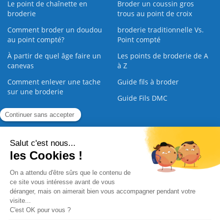
Le point de chaînette en
Broder un coussin gros
broderie
trous au point de croix
Comment broder un doudou
broderie traditionnelle Vs.
au point compté?
Point compté
À partir de quel âge faire un
Les points de broderie de A
canevas
à Z
Comment enlever une tache
Guide fils à broder
sur une broderie
Guide Fils DMC
Guide de la Broderie
Commande Papier
|
Qui sommes nous
|
Nous contacter
|
Paiement sécurisé
|
C.G.V