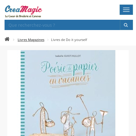
Togg
navi
Livres Magazines
Livres de Do it yourself