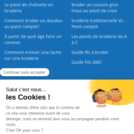
Le point de chaînette en
Broder un coussin gros
broderie
trous au point de croix
Comment broder un doudou
broderie traditionnelle Vs.
au point compté?
Point compté
À partir de quel âge faire un
Les points de broderie de A
canevas
à Z
Comment enlever une tache
Guide fils à broder
sur une broderie
Guide Fils DMC
Guide de la Broderie
Commande Papier
|
Qui sommes nous
|
Nous contacter
|
Paiement sécurisé
|
C.G.V