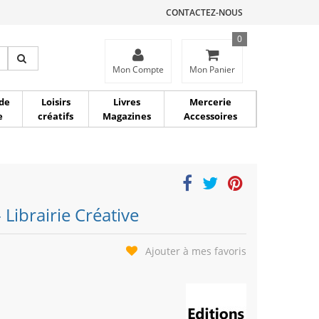
CONTACTEZ-NOUS
0
ce
Mon Compte
Mon Panier
de
Loisirs
Livres
Mercerie
e
créatifs
Magazines
Accessoires
 Librairie Créative
Ajouter à mes favoris