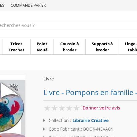
ES
COMMANDE PAPIER
Commande par référen
Tricot
Point
Coussin à
Supports à
Linge 
Crochet
Noué
broder
broder
tabl
Livre
Livre - Pompons en famille -
0
Donner votre avis
Collection :
Librairie Créative
Code Fabricant :
BOOK-NEVA04