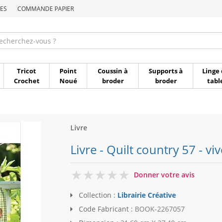
ES
COMMANDE PAPIER
Commande par référen
Tricot
Point
Coussin à
Supports à
Linge 
Crochet
Noué
broder
broder
tabl
Livre
Livre - Quilt country 57 - viv
0
Donner votre avis
Collection :
Librairie Créative
Code Fabricant :
BOOK-2267057