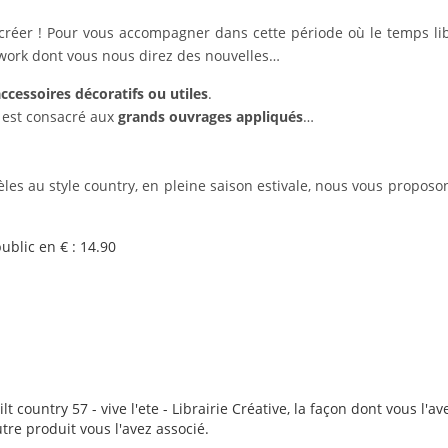
 créer ! Pour vous accompagner dans cette période où le temps lib
ork dont vous nous direz des nouvelles…
accessoires décoratifs ou utiles
.
i est consacré aux
grands ouvrages appliqués
…
fidèles au style country, en pleine saison estivale, nous vous proposo
ublic en € : 14.90
t country 57 - vive l'ete - Librairie Créative, la façon dont vous l'av
utre produit vous l'avez associé.