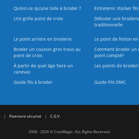
Qu’est‑ce qu’une toile à broder ?
Entretenir stocker fil
Lire grille point de croix
Débuter une broderi
traditionnelle
Le point arrière en broderie
Le point de feston en
Broder un coussin gros trous au
Comment broder un 
point de croix
point compté?
À partir de quel âge faire un
Les points de broderi
canevas
Guide fils à broder
Guide Fils DMC
r
|
Paiement sécurisé
|
C.G.V
2008 - 2026 © CreaMagic. ALL Rights Reserved.