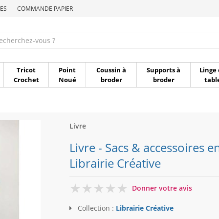
ES
COMMANDE PAPIER
Commande par référen
Tricot
Point
Coussin à
Supports à
Linge 
Crochet
Noué
broder
broder
tabl
Livre
Livre - Sacs & accessoires en
Librairie Créative
0
Donner votre avis
Collection :
Librairie Créative