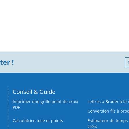
er !
Conseil & Guide
Imprimer une grille point de croix
Lettres à Broder à la
PDF
Conversion fils à bro
Calculatrice toile et points
Estimateur de temps 
croix