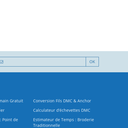
OK
 main Gratuit
Conversion Fils DMC & Anchor
der
Calculateur d’échevettes DMC
: Point de
Estimateur de Temps : Broderie
Traditionnelle