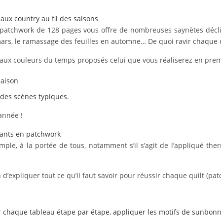
ux country au fil des saisons
patchwork de 128 pages vous offre de nombreuses saynètes déclinée
 mars, le ramassage des feuilles en automne… De quoi ravir chaque q
aux couleurs du temps proposés celui que vous réaliserez en prem
saison
c des scènes typiques.
année !
tants en patchwork
ple, à la portée de tous, notamment s’il s’agit de l’appliqué therm
d’expliquer tout ce qu’il faut savoir pour réussir chaque quilt (pat
er chaque tableau étape par étape, appliquer les motifs de sunbonn