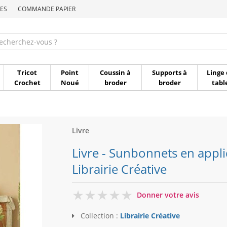
ES
COMMANDE PAPIER
Commande par référen
Tricot
Point
Coussin à
Supports à
Linge 
Crochet
Noué
broder
broder
tabl
Livre
Livre - Sunbonnets en appli
Librairie Créative
0
Donner votre avis
Collection :
Librairie Créative