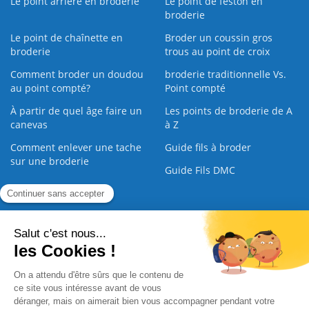
Le point arrière en broderie
Le point de feston en
broderie
Le point de chaînette en
Broder un coussin gros
broderie
trous au point de croix
Comment broder un doudou
broderie traditionnelle Vs.
au point compté?
Point compté
À partir de quel âge faire un
Les points de broderie de A
canevas
à Z
Comment enlever une tache
Guide fils à broder
sur une broderie
Guide Fils DMC
Guide de la Broderie
Commande Papier
|
Qui sommes nous
|
Nous contacter
|
Paiement sécurisé
|
C.G.V