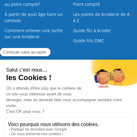
au point compté?
Point compté
À partir de quel âge faire un
Les points de broderie de A
canevas
à Z
Comment enlever une tache
Guide fils à broder
sur une broderie
Guide Fils DMC
Guide de la Broderie
Commande Papier
|
Qui sommes nous
|
Nous contacter
|
Paiement sécurisé
|
C.G.V
2008 - 2026 © CreaMagic. ALL Rights Reserved.