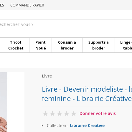
ES
COMMANDE PAPIER
Commande par référen
Tricot
Point
Coussin à
Supports à
Linge 
Crochet
Noué
broder
broder
tabl
Livre
Livre - Devenir modeliste - l
feminine - Librairie Créative
0
Donner votre avis
Collection :
Librairie Créative