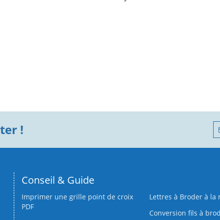
er !
Conseil & Guide
Imprimer une grille point de croix
Lettres à Broder à la
PDF
Conversion fils à bro