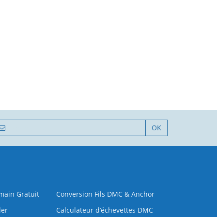
OK
 main Gratuit
Conversion Fils DMC & Anchor
der
Calculateur d’échevettes DMC