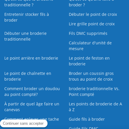
traditionnelle ?
broder ?
Entretenir stocker fils à
Débuter le point de croix
broder
Lire grille point de croix
Débuter une broderie
Fils DMC supprimés
traditionnelle
Calculateur d'unité de
mesure
Le point arrière en broderie
Le point de feston en
broderie
Le point de chaînette en
Broder un coussin gros
broderie
trous au point de croix
Comment broder un doudou
broderie traditionnelle Vs.
au point compté?
Point compté
À partir de quel âge faire un
Les points de broderie de A
canevas
à Z
Comment enlever une tache
Guide fils à broder
sur une broderie
Guide Fils DMC