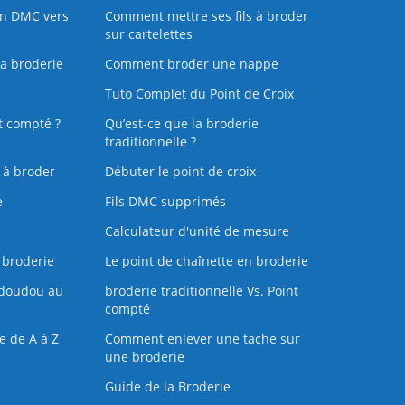
on DMC vers
Comment mettre ses fils à broder
sur cartelettes
la broderie
Comment broder une nappe
Tuto Complet du Point de Croix
t compté ?
Qu’est-ce que la broderie
traditionnelle ?
s à broder
Débuter le point de croix
e
Fils DMC supprimés
Calculateur d'unité de mesure
 broderie
Le point de chaînette en broderie
doudou au
broderie traditionnelle Vs. Point
compté
e de A à Z
Comment enlever une tache sur
une broderie
Guide de la Broderie