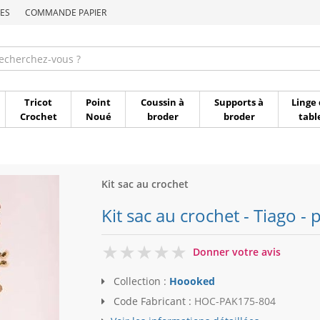
ES
COMMANDE PAPIER
Commande par référen
Tricot
Point
Coussin à
Supports à
Linge 
Crochet
Noué
broder
broder
tabl
Kit sac au crochet
Kit sac au crochet - Tiago -
0
Donner votre avis
Collection :
Hoooked
Code Fabricant :
HOC-PAK175-804