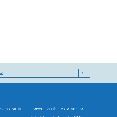
OK
 main Gratuit
Conversion Fils DMC & Anchor