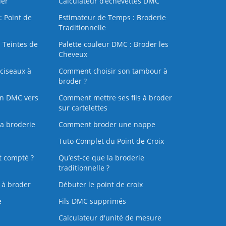
der
Calculateur d’échevettes DMC
: Point de
Estimateur de Temps : Broderie
Traditionnelle
 Teintes de
Palette couleur DMC : Broder les
Cheveux
ciseaux à
Comment choisir son tambour à
broder ?
on DMC vers
Comment mettre ses fils à broder
sur cartelettes
la broderie
Comment broder une nappe
Tuto Complet du Point de Croix
t compté ?
Qu’est-ce que la broderie
traditionnelle ?
s à broder
Débuter le point de croix
e
Fils DMC supprimés
Calculateur d'unité de mesure