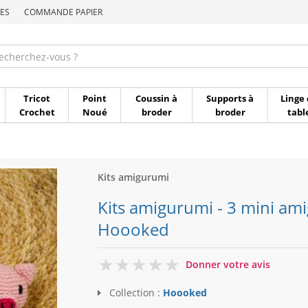
ES
COMMANDE PAPIER
Commande par référen
Tricot
Point
Coussin à
Supports à
Linge 
Crochet
Noué
broder
broder
tabl
Kits amigurumi
Kits amigurumi - 3 mini ami
Hoooked
0
Donner votre avis
Collection :
Hoooked