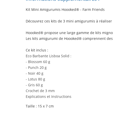
Kit Mini Amigurumis Hoooked
®
- Farm Friends
Découvrez ces kits de
3 mini amigurumis
à réaliser 
Hoooked® propose une large gamme de kits mignons e
Les kits amigurumi de Hoooked® comprennent des Exp
Ce kit inclus
:
Eco Barbante Lisboa Solid :
- Blossom 60 g
- Punch 20 g
- Noir 40 g
- Lotus 80 g
- Gris 60 g
Crochet de 3 mm
Explications et Instructions
Taille
: 15 x 7 cm