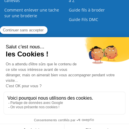
canevas
à Z
Comment enlever une tache
Guide fils à broder
sur une broderie
Guide Fils DMC
Guide de la Broderie
Commande Papier
|
Qui sommes nous
|
Nous contacter
|
Paiement sécurisé
|
C.G.V
2008 - 2026 © CreaMagic. ALL Rights Reserved.