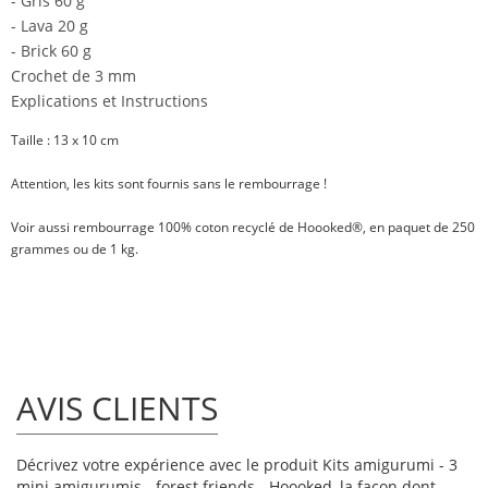
- Gris 60 g
- Lava 20 g
- Brick 60 g
Crochet de 3 mm
Explications et Instructions
Taille
: 13 x 10 cm
Attention, les kits sont fournis sans le rembourrage !
Voir aussi
rembourrage 100% coton recyclé
de Hoooked®, en paquet de
250
grammes
ou
de 1 kg
.
AVIS CLIENTS
Décrivez votre expérience avec le produit Kits amigurumi - 3
mini amigurumis - forest friends - Hoooked, la façon dont