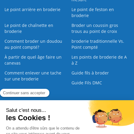
Le point arrière en broderie
Le point de feston en
broderie
Le point de chaînette en
Broder un coussin gros
broderie
trous au point de croix
Comment broder un doudou
broderie traditionnelle Vs.
au point compté?
Point compté
À partir de quel âge faire un
Les points de broderie de A
canevas
à Z
Comment enlever une tache
Guide fils à broder
sur une broderie
Guide Fils DMC
Guide de la Broderie
Commande Papier
|
Qui sommes nous
|
Nous contacter
|