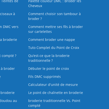
 Teintes de
Palette couleur DMC : Broder les
Cheveux
ciseaux à
Comment choisir son tambour à
broder ?
on DMC vers
Comment mettre ses fils à broder
sur cartelettes
la broderie
Comment broder une nappe
Tuto Complet du Point de Croix
t compté ?
Qu’est-ce que la broderie
traditionnelle ?
s à broder
Débuter le point de croix
e
Fils DMC supprimés
Calculateur d'unité de mesure
 broderie
Le point de chaînette en broderie
doudou au
broderie traditionnelle Vs. Point
compté