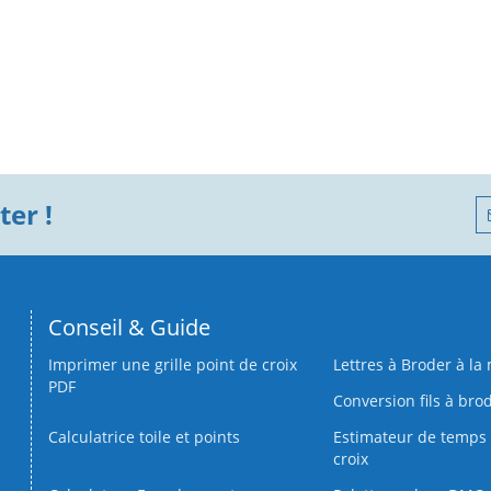
er !
Conseil & Guide
Imprimer une grille point de croix
Lettres à Broder à la
PDF
Conversion fils à bro
Calculatrice toile et points
Estimateur de temps 
croix