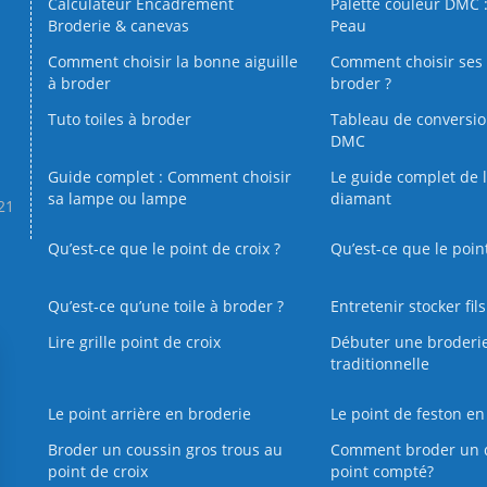
Calculateur Encadrement
Palette couleur DMC :
Broderie & canevas
Peau
Comment choisir la bonne aiguille
Comment choisir ses 
à broder
broder ?
Tuto toiles à broder
Tableau de conversi
DMC
Guide complet : Comment choisir
Le guide complet de 
sa lampe ou lampe
diamant
.21
Qu’est-ce que le point de croix ?
Qu’est-ce que le poin
Qu’est‑ce qu’une toile à broder ?
Entretenir stocker fil
Lire grille point de croix
Débuter une broderi
traditionnelle
Le point arrière en broderie
Le point de feston en
Broder un coussin gros trous au
Comment broder un 
point de croix
point compté?