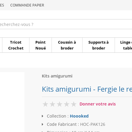
ES
COMMANDE PAPIER
Commande par référen
Tricot
Point
Coussin à
Supports à
Linge 
Crochet
Noué
broder
broder
tabl
Kits amigurumi
Kits amigurumi - Fergie le 
0
Donner votre avis
Collection :
Hoooked
Code Fabricant :
HOC-PAK126