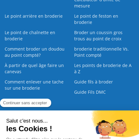
mesure
Le point arrière en broderie
Le point de feston en
broderie
Le point de chaînette en
Broder un coussin gros
broderie
trous au point de croix
Comment broder un doudou
broderie traditionnelle Vs.
au point compté?
Point compté
À partir de quel âge faire un
Les points de broderie de A
canevas
à Z
Comment enlever une tache
Guide fils à broder
sur une broderie
Guide Fils DMC
Guide de la Broderie
Commande Papier
|
Qui sommes nous
|
Nous contacter
|