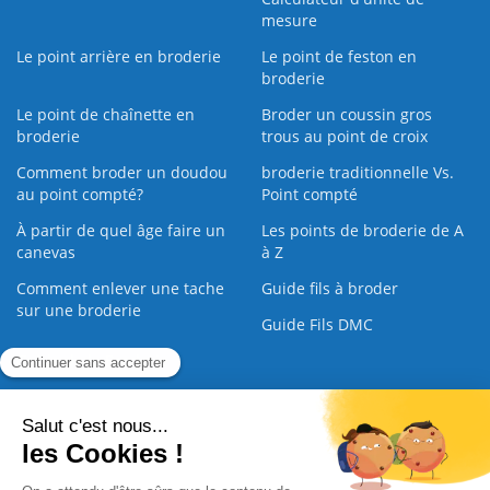
mesure
Le point arrière en broderie
Le point de feston en
broderie
Le point de chaînette en
Broder un coussin gros
broderie
trous au point de croix
Comment broder un doudou
broderie traditionnelle Vs.
au point compté?
Point compté
À partir de quel âge faire un
Les points de broderie de A
canevas
à Z
Comment enlever une tache
Guide fils à broder
sur une broderie
Guide Fils DMC
Guide de la Broderie
Commande Papier
|
Qui sommes nous
|
Nous contacter
|