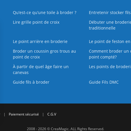
Qu’est‑ce qu’une toile à broder ?
Entretenir stocker fil
Lire grille point de croix
Débuter une broderi
traditionnelle
Le point arrière en broderie
Le point de feston en
Broder un coussin gros trous au
Comment broder un 
point de croix
point compté?
À partir de quel âge faire un
Les points de broderi
canevas
Guide fils à broder
Guide Fils DMC
r
|
Paiement sécurisé
|
C.G.V
2008 - 2026 © CreaMagic. ALL Rights Reserved.