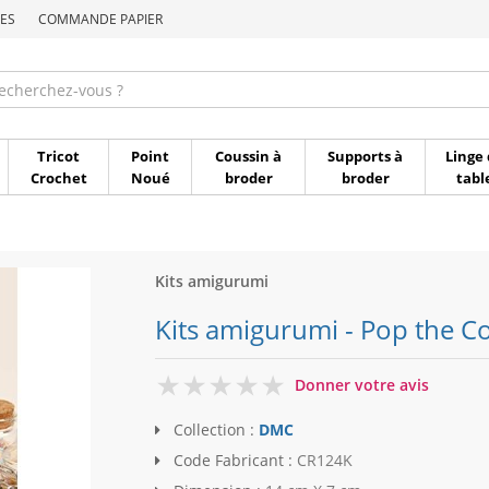
ES
COMMANDE PAPIER
Commande par référen
Tricot
Point
Coussin à
Supports à
Linge 
Crochet
Noué
broder
broder
tabl
Kits amigurumi
Kits amigurumi - Pop the C
0
Donner votre avis
Collection :
DMC
Code Fabricant :
CR124K